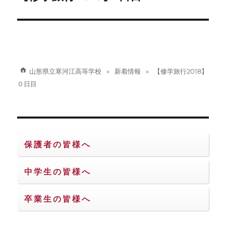
の
ー
投
シ
稿:
ョ
山形県立寒河江高等学校
新着情報
【修学旅行2018】
ン
０日目
保護者の皆様へ
中学生の皆様へ
卒業生の皆様へ