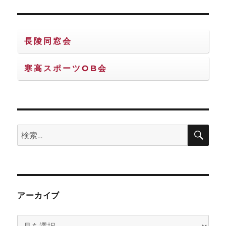
長陵同窓会
寒高スポーツOB会
検
検
索
索:
アーカイブ
ア