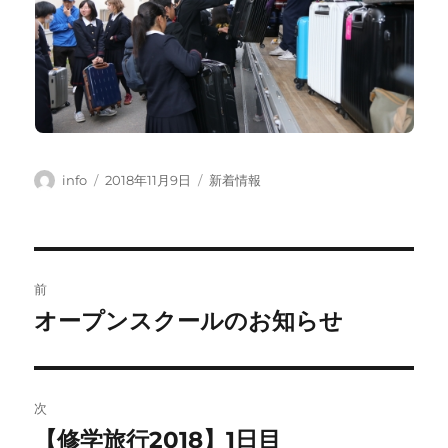
投
投
カ
info
2018年11月9日
新着情報
稿
稿
テ
者
日:
ゴ
リ
ー
投
前
稿
オープンスクールのお知らせ
前
の
ナ
投
ビ
稿:
次
ゲ
【修学旅行2018】1日目
次