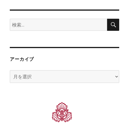
検
検
索
索:
アーカイブ
ア
ー
カ
イ
ブ