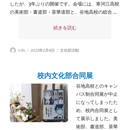
したが、3年ぶりの開催です。会場には、寒河江高校
の美術部・書道部・茶華道部と、谷地高校の総合 …
“寒河江高校・谷地高校 合同展が開
続きを読む
投
投
カ
info
2023年2月8日
文化部活動
稿
稿
テ
者
日:
ゴ
リ
校内文化部合同展
ー
谷地高校とのキャン
パス制合同展が中止
になってしまったた
め、校内合同展とし
て展示しました。美
術部、書道部、茶華