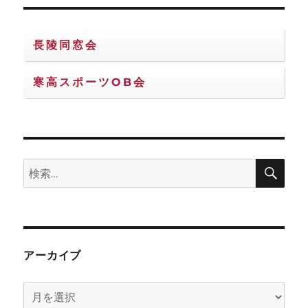
長陵同窓会
寒高スポーツOB会
検
検
索
索:
アーカイブ
ア