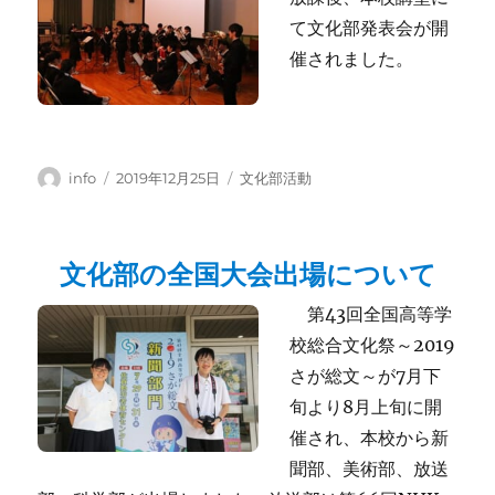
て文化部発表会が開
催されました。
投
投
カ
info
2019年12月25日
文化部活動
稿
稿
テ
者
日:
ゴ
リ
文化部の全国大会出場について
ー
第43回全国高等学
校総合文化祭～2019
さが総文～が7月下
旬より8月上旬に開
催され、本校から新
聞部、美術部、放送