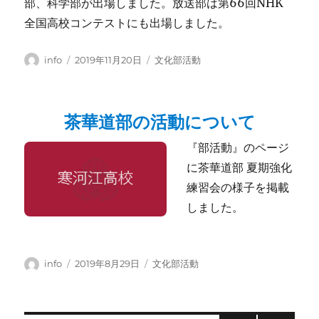
部、科学部が出場しました。放送部は第66回NHK
全国高校コンテストにも出場しました。
投
投
カ
info
2019年11月20日
文化部活動
稿
稿
テ
者
日:
ゴ
リ
茶華道部の活動について
ー
『部活動』のページ
に茶華道部 夏期強化
練習会の様子を掲載
しました。
投
投
カ
info
2019年8月29日
文化部活動
稿
稿
テ
者
日:
ゴ
リ