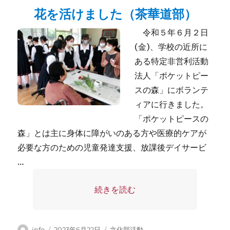
花を活けました（茶華道部）
令和５年６月２日
(金)、学校の近所に
ある特定非営利活動
法人「ポケットピー
スの森」にボランテ
ィアに行きました。
「ポケットピースの
森」とは主に身体に障がいのある方や医療的ケアが
必要な方のための児童発達支援、放課後デイサービ
…
“ポケットピースの森の皆さんとお花
続きを読む
投
投
カ
info
2023年6月22日
文化部活動