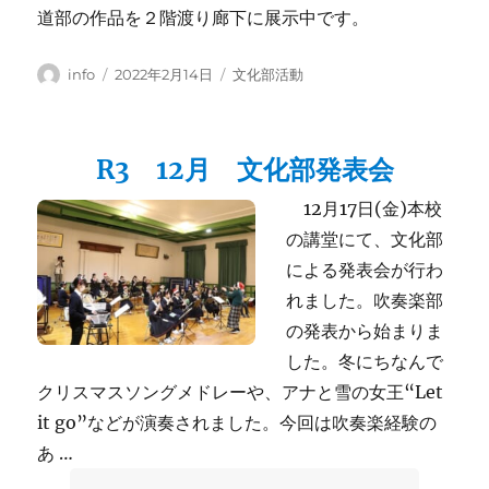
道部の作品を２階渡り廊下に展示中です。
投
投
カ
info
2022年2月14日
文化部活動
稿
稿
テ
者
日:
ゴ
リ
R3 12月 文化部発表会
ー
12月17日(金)本校
の講堂にて、文化部
による発表会が行わ
れました。吹奏楽部
の発表から始まりま
した。冬にちなんで
クリスマスソングメドレーや、アナと雪の女王“Let
it go”などが演奏されました。今回は吹奏楽経験の
あ …