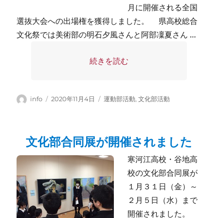
月に開催される全国
選抜大会への出場権を獲得しました。 県高校総合
文化祭では美術部の明石夕風さんと阿部凜夏さん …
“全国大会へ” の
続きを読む
投
投
カ
info
2020年11月4日
運動部活動
,
文化部活動
稿
稿
テ
者
日:
ゴ
リ
文化部合同展が開催されました
ー
寒河江高校・谷地高
校の文化部合同展が
１月３１日（金）～
２月５日（水）まで
開催されました。