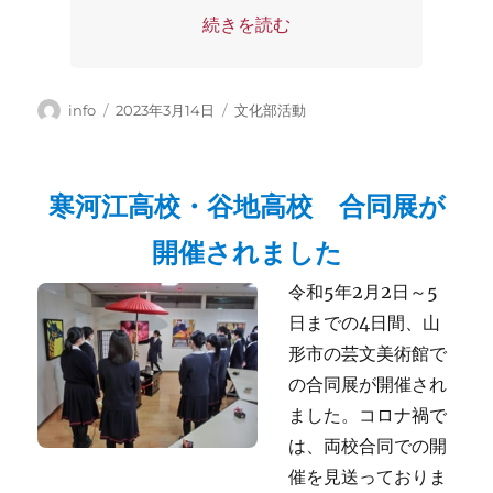
“全国高文練将棋新人大会で全国第2位
続きを読む
投
投
カ
info
2023年3月14日
文化部活動
稿
稿
テ
者
日:
ゴ
リ
寒河江高校・谷地高校 合同展が
ー
開催されました
令和5年2月2日～5
日までの4日間、山
形市の芸文美術館で
の合同展が開催され
ました。コロナ禍で
は、両校合同での開
催を見送っておりま