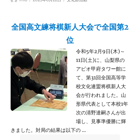
稿
稿
テ
者
日:
ゴ
リ
全国高文練将棋新人大会で全国第2
ー
位
令和5年2月9日(木)～
11日(土)に、山梨県の
アピオ甲府タワー館に
て、第31回全国高等学
校文化連盟将棋新人大
会が行われました。山
形県代表として本校1年
次の清野達嗣さんが出
場し、見事準優勝に輝
きました。対局の結果は以下の …