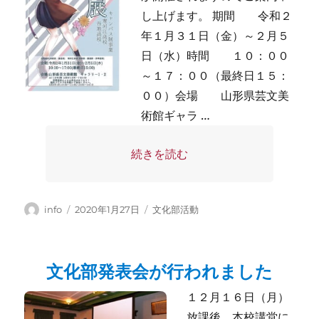
し上げます。 期間 令和２
年１月３１日（金）～２月５
日（水）時間 １０：００
～１７：００（最終日１５：
００）会場 山形県芸文美
術館ギャラ …
“合同展の開催について” の
続きを読む
投
投
カ
info
2020年1月27日
文化部活動
稿
稿
テ
者
日:
ゴ
リ
文化部発表会が行われました
ー
１２月１６日（月）
放課後、本校講堂に