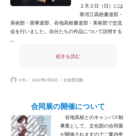
２月２日（日）には
寒河江高校書道部・
美術部・茶華道部、谷地高校書道部・美術部で交流
会を行いました。自分たちの作品について説明する
…
“文化部合同展が開催されました” の
続きを読む
投
投
カ
info
2020年2月6日
文化部活動
稿
稿
テ
者
日:
ゴ
リ
合同展の開催について
ー
谷地高校とのキャンパス制
事業として、文化部の合同展
が開催されますのでご案内申