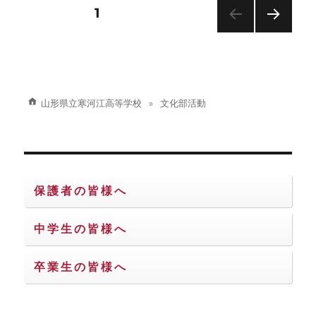
ー
投
固定ページ
1
次の
稿
ペー
ジ
の
山形県立寒河江高等学校
文化部活動
ペ
ー
ジ
保護者の皆様へ
送
中学生の皆様へ
り
卒業生の皆様へ