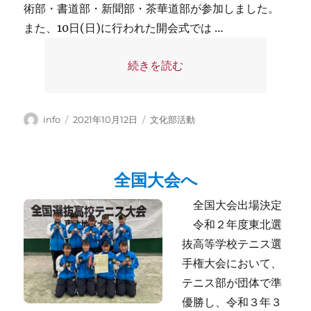
術部・書道部・新聞部・茶華道部が参加しました。
また、10日(日)に行われた開会式では …
“第45回山形県高等学校総合文化祭 
続きを読む
投
投
カ
info
2021年10月12日
文化部活動
稿
稿
テ
者
日:
ゴ
リ
全国大会へ
ー
全国大会出場決定
令和２年度東北選
抜高等学校テニス選
手権大会において、
テニス部が団体で準
優勝し、令和３年３