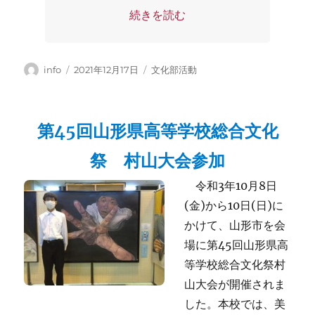
“R3 12月 文化部発表会” の
続きを読む
投
投
カ
info
2021年12月17日
文化部活動
稿
稿
テ
者
日:
ゴ
リ
第45回山形県高等学校総合文化
ー
祭 村山大会参加
令和3年10月8日
(金)から10日(日)に
かけて、山形市を会
場に第45回山形県高
等学校総合文化祭村
山大会が開催されま
した。本校では、美