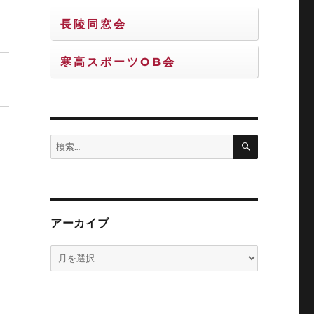
長陵同窓会
寒高スポーツOB会
検
検
索
索:
アーカイブ
ア
ー
カ
イ
ブ