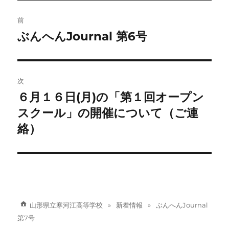
ー
投
前
稿
ぶんへんJournal 第6号
前
の
ナ
投
ビ
稿:
次
ゲ
６月１６日(月)の「第１回オープン
次
の
スクール」の開催について（ご連
ー
投
絡）
シ
稿:
ョ
ン
山形県立寒河江高等学校
新着情報
ぶんへんJournal
第7号