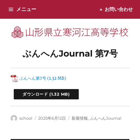
メニュー
お問い合わせ
寒河江高校です。学校からのお知らせ、学校生活などお知らせし
ぶんへんJournal 第7号
ぶんへん第7号
ダウンロード
投
投
カ
school
2025年6月12日
新着情報
,
ぶんへんJournal
稿
稿
テ
者
日:
ゴ
リ