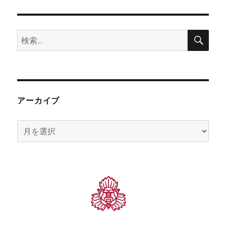
検
検
索
索:
アーカイブ
ア
ー
カ
イ
ブ