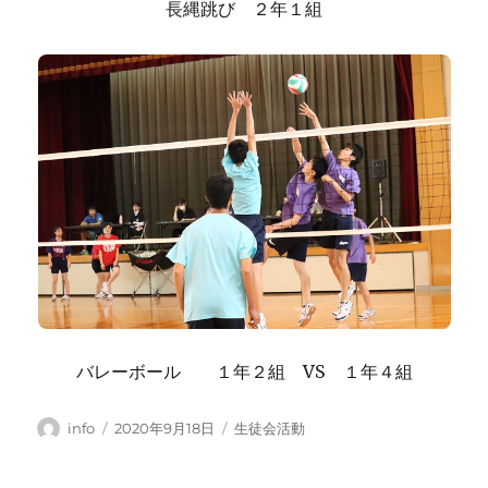
長縄跳び ２年１組
バレーボール １年２組 VS １年４組
投
投
カ
info
2020年9月18日
生徒会活動
稿
稿
テ
者
日:
ゴ