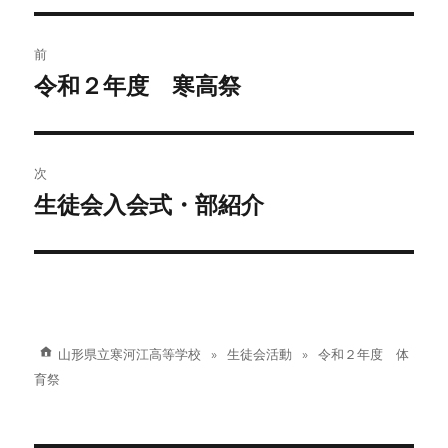
リ
ー
投
前
稿
令和２年度 寒高祭
前
の
ナ
投
ビ
稿:
次
ゲ
生徒会入会式・部紹介
次
の
ー
投
シ
稿:
ョ
山形県立寒河江高等学校
生徒会活動
令和２年度 体
ン
育祭