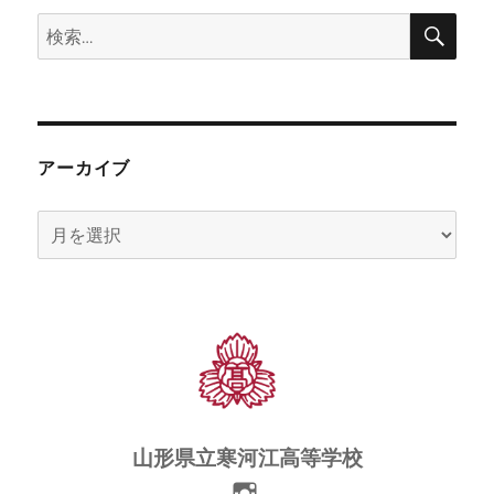
検
検
索
索:
アーカイブ
ア
ー
カ
イ
ブ
山形県立寒河江高等学校