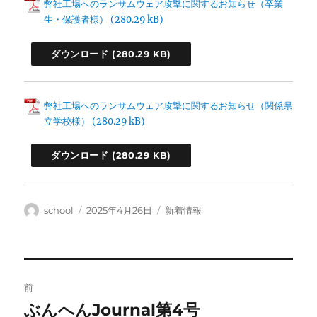
弊社工場へのランサムウェア攻撃に関するお知らせ（卒業
生・保護者様）
ダウンロード
弊社工場へのランサムウェア攻撃に関するお知らせ（関係県
立学校様）
ダウンロード
投
投
カ
school
2025年4月26日
新着情報
稿
稿
テ
者
日:
ゴ
リ
ー
投
前
稿
ぶんへんJournal第4号
前