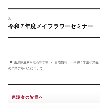
の
ナ
投
ビ
稿:
次
ゲ
令和７年度メイフラワーセミナー
次
の
ー
投
シ
稿:
ョ
山形県立寒河江高等学校
新着情報
令和５年度卒業生
ン
の卒業アルバムについて
保護者の皆様へ