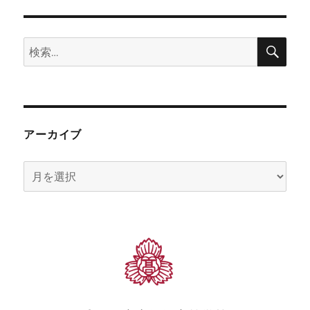
検
検
索
索:
アーカイブ
ア
ー
カ
イ
ブ