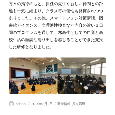
方々の指導のもと、担任の先生や新しい仲間との距
離も一気に縮まり、クラス毎の個性も発揮されつつ
ありました。その他、スマートフォン対策講話、図
書館ガイダンス、文理適性検査など内容の濃い３日
間のプログラムを通して、寒高生としての自覚と高
校生活の順調な滑り出しを感じることができた充実
した研修となりました。
投
投
カ
school
2025年5月2日
新着情報
,
探究活動
稿
稿
テ
者
日:
ゴ