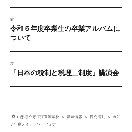
リ
ー
投
前
稿
令和５年度卒業生の卒業アルバムに
前
の
ついて
ナ
投
ビ
稿:
ゲ
次
「日本の税制と税理士制度」講演会
次
ー
の
シ
投
稿:
ョ
ン
山形県立寒河江高等学校
新着情報
探究活動
令和
７年度メイフラワーセミナー