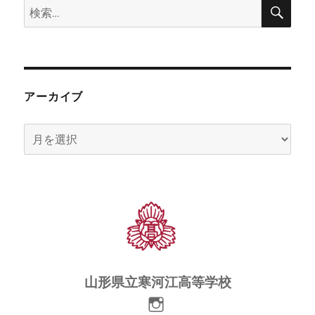
検
検
索
索:
アーカイブ
ア
ー
カ
イ
ブ
山形県立寒河江高等学校