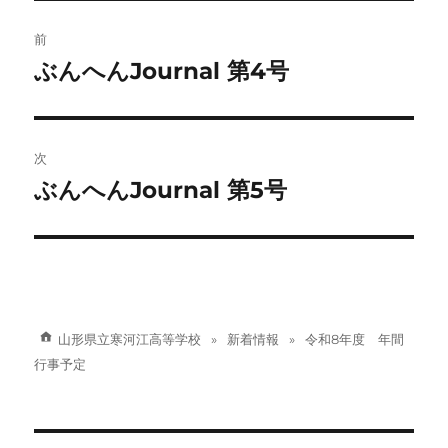
ー
投
前
稿
ぶんへんJournal 第4号
前
の
ナ
投
ビ
稿:
次
ゲ
ぶんへんJournal 第5号
次
の
ー
投
シ
稿:
ョ
山形県立寒河江高等学校
新着情報
令和8年度 年間
ン
行事予定