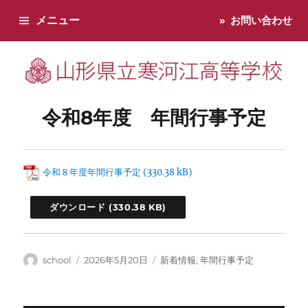
メニュー
お問い合わせ
寒河江高校です。学校からのお知らせ、学校生活などお知らせし
令和8年度 年間行事予定
令和８年度年間行事予定
ダウンロード
投
投
カ
school
2026年5月20日
新着情報
,
年間行事予定
稿
稿
テ
者
日:
ゴ
リ