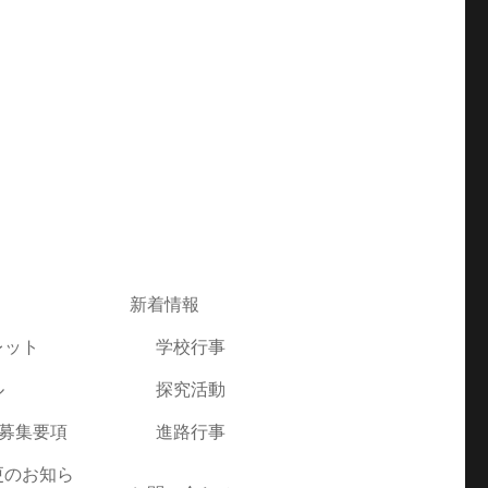
新着情報
レット
学校行事
ル
探究活動
者募集要項
進路行事
更のお知ら