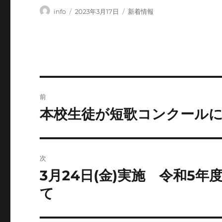
投
投
カ
info
2023年3月17日
新着情報
稿
稿
テ
者
日:
ゴ
リ
ー
投
前
稿
本校生徒が短歌コンクール
前
の
ナ
投
ビ
稿:
次
ゲ
3月24日(金)実施 令和5
次
の
ー
て
投
シ
稿: