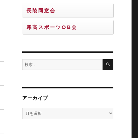
長陵同窓会
寒高スポーツOB会
検
検
索
索:
アーカイブ
ア
ー
カ
イ
ブ