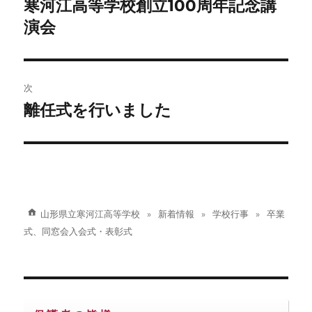
寒河江高等学校創立100周年記念講
前
の
演会
ナ
投
ビ
稿:
ゲ
次
離任式を行いました
次
ー
の
シ
投
稿:
ョ
ン
山形県立寒河江高等学校
新着情報
学校行事
卒業
式、同窓会入会式・表彰式