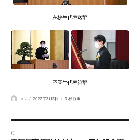
在校生代表送辞
卒業生代表答辞
投
投
カ
info
2022年3月3日
学校行事
稿
稿
テ
者
日:
ゴ
リ
ー
投
前
稿