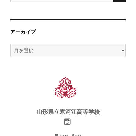
索:
アーカイブ
ア
ー
カ
イ
ブ
山形県立寒河江高等学校