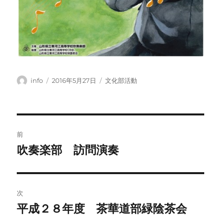
投
投
カ
info
2016年5月27日
文化部活動
稿
稿
テ
者
日:
ゴ
リ
ー
投
前
稿
吹奏楽部 訪問演奏
前
の
ナ
投
ビ
稿:
次
ゲ
平成２８年度 茶華道部緑陰茶会
次