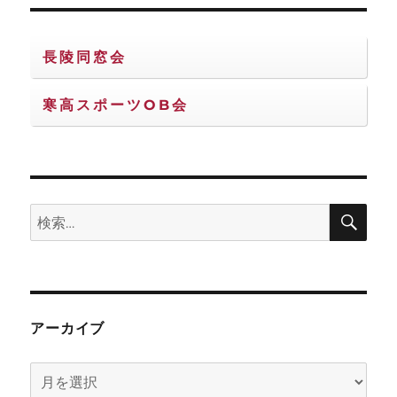
長陵同窓会
寒高スポーツOB会
検
検
索
索:
アーカイブ
ア