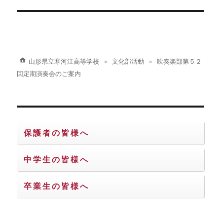
の
ー
投
シ
稿:
ョ
山形県立寒河江高等学校
文化部活動
吹奏楽部第５２
ン
回定期演奏会のご案内
保護者の皆様へ
中学生の皆様へ
卒業生の皆様へ