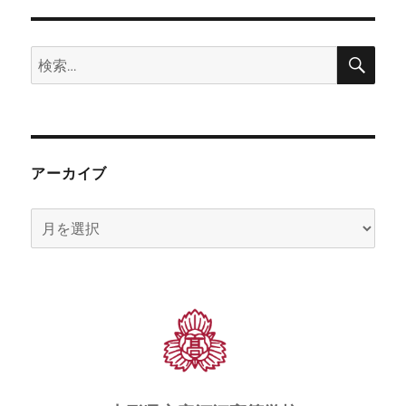
検
検
索
索:
アーカイブ
ア
ー
カ
イ
ブ