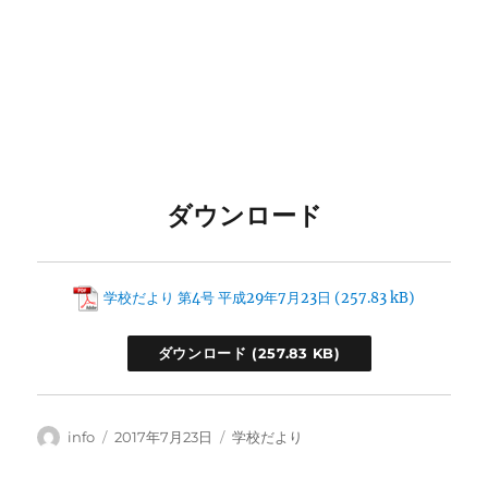
ダウンロード
学校だより 第4号 平成29年7月23日
ダウンロード
投
投
カ
info
2017年7月23日
学校だより
稿
稿
テ
者
日:
ゴ