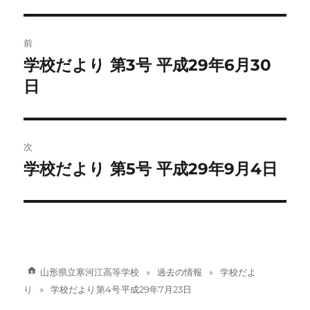
リ
ー
投
前
稿
学校だより 第3号 平成29年6月30
前
の
日
ナ
投
ビ
稿:
ゲ
次
学校だより 第5号 平成29年9月4日
次
ー
の
シ
投
稿:
ョ
ン
山形県立寒河江高等学校
過去の情報
学校だよ
り
学校だより 第4号 平成29年7月23日