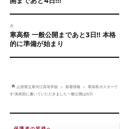
開まであと4日!!!
ビ
稿:
ゲ
次
ー
寒高祭 一般公開まであと3日!! 本格
次
シ
の
的に準備が始まり
投
ョ
稿:
ン
山形県立寒河江高等学校
新着情報
寒高祭ポスターで
す! 美術部に書いていただきました 一般公開は8/31
保護者の皆様へ