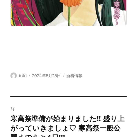
投
投
カ
info
2024年8月28日
新着情報
稿
稿
テ
者
日:
ゴ
リ
ー
投
前
稿
寒高祭準備が始まりました!! 盛り上
前
の
がっていきましょ♡ 寒高祭一般公
ナ
投