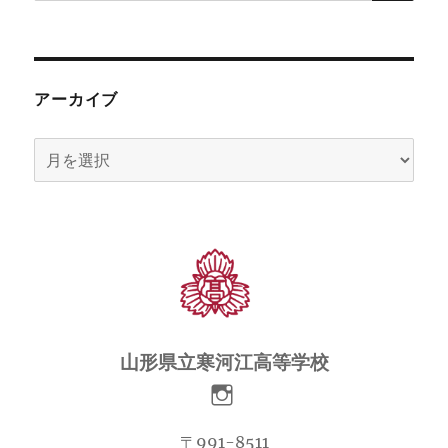
アーカイブ
ア
ー
カ
イ
ブ
山形県立寒河江高等学校
〒991-8511