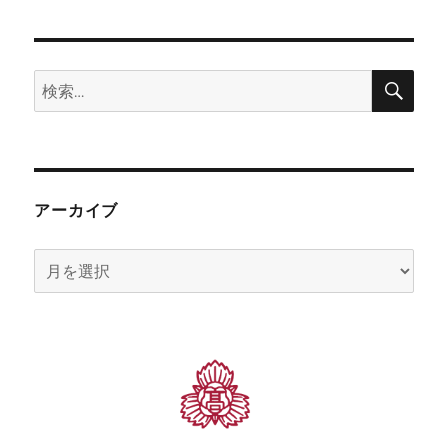
検
検
索
索:
アーカイブ
ア
ー
カ
イ
ブ