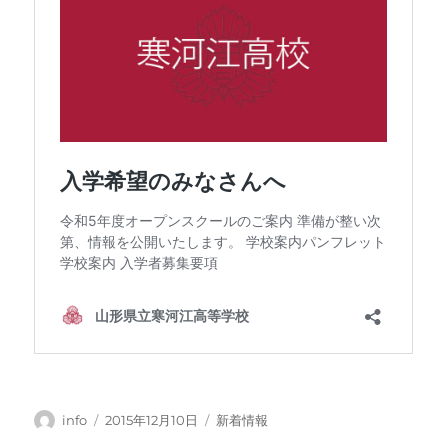
投
投
カ
info
2015年12月10日
新着情報
稿
稿
テ