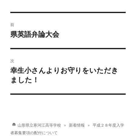
者
日:
ゴ
リ
ー
投
前
稿
県英語弁論大会
前
の
ナ
投
ビ
稿:
次
ゲ
幸生小さんよりお守りをいただき
次
の
ました！
ー
投
シ
稿:
ョ
ン
山形県立寒河江高等学校
新着情報
平成２８年度入学
者募集要項の配付について