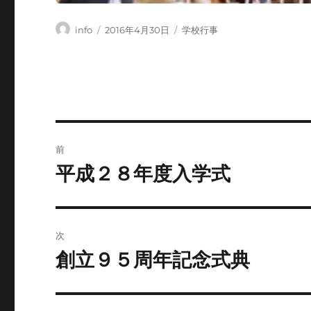
投
投
カ
info
2016年4月30日
学校行事
稿
稿
テ
者
日:
ゴ
リ
ー
投
前
稿
平成２８年度入学式
前
の
ナ
投
ビ
稿:
次
ゲ
創立９５周年記念式典
次
の
ー
投