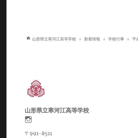
シ
稿:
ョ
ン
山形県立寒河江高等学校
新着情報
学校行事
平
山形県立寒河江高等学校
〒991-8511