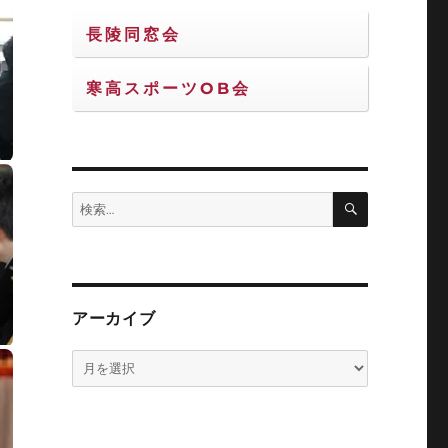
長陵同窓会
寒高スポーツOB会
検
検
索
索:
アーカイブ
ア
ー
カ
イ
ブ