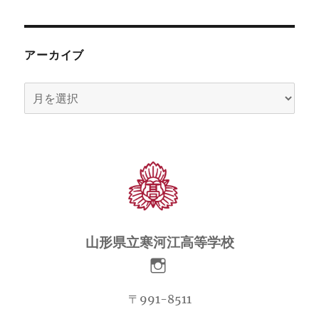
アーカイブ
ア
ー
カ
イ
ブ
山形県立寒河江高等学校
〒991-8511