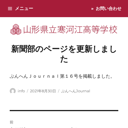
メニュー
お問い合わせ
寒河江高校です。学校からのお知らせ、学校生活などお知らせし
新聞部のページを更新しまし
た
ぶんへんＪｏｕｒｎａｌ第１６号を掲載しました。
投
投
カ
info
2021年8月30日
ぶんへんJournal
稿
稿
テ
者
日:
ゴ
リ
ー
投
前