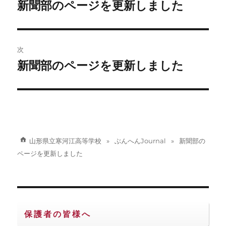
稿
新聞部のページを更新しました
前
の
ナ
投
ビ
稿:
次
ゲ
新聞部のページを更新しました
次
の
ー
投
シ
稿:
ョ
山形県立寒河江高等学校
ぶんへんJournal
新聞部の
ン
ページを更新しました
保護者の皆様へ