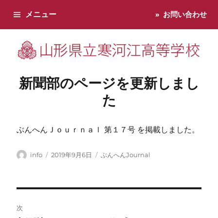
メニュー
お問い合わせ
寒河江高校です。学校からのお知らせ、学校生活などお知らせし
新聞部のページを更新しまし
た
ぶんへんＪｏｕｒｎａｌ 第１７号 を掲載しました。
投
投
カ
info
2019年9月6日
ぶんへんJournal
稿
稿
テ
者
日:
ゴ
リ
ー
投
次