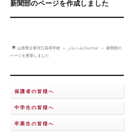
稿
新聞部のページを作成しました
次
の
ナ
投
ビ
稿:
ゲ
山形県立寒河江高等学校
ぶんへんJournal
新聞部の
ー
ページを更新しました
シ
ョ
ン
保護者の皆様へ
中学生の皆様へ
卒業生の皆様へ