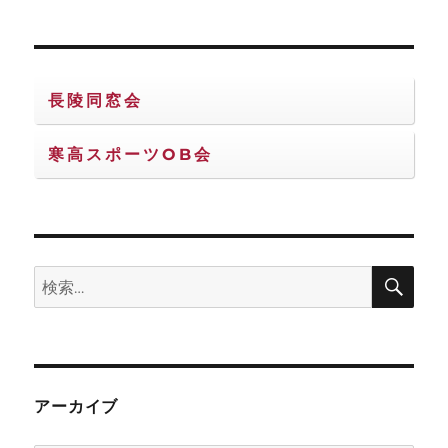
長陵同窓会
寒高スポーツOB会
検
検
索
索:
アーカイブ