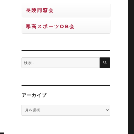
長陵同窓会
の
寒高スポーツOB会
検
検
索
索:
アーカイブ
ア
ー
カ
イ
ブ