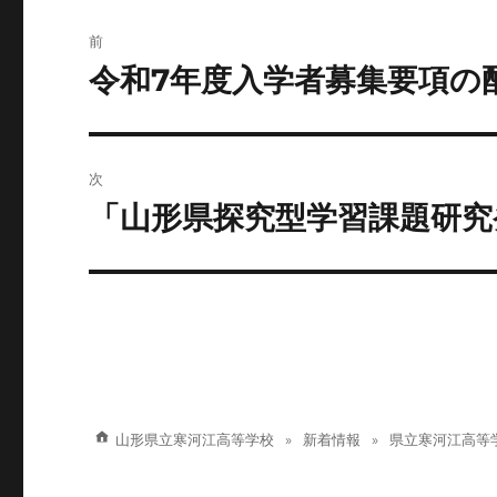
投
前
稿
令和7年度入学者募集要項の
前
の
ナ
投
ビ
稿:
次
ゲ
「山形県探究型学習課題研
次
の
ー
投
シ
稿:
ョ
ン
山形県立寒河江高等学校
新着情報
県立寒河江高等