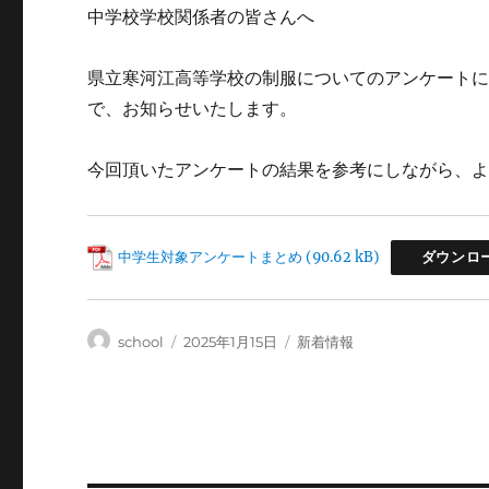
中学校学校関係者の皆さんへ
県立寒河江高等学校の制服についてのアンケート
で、お知らせいたします。
今回頂いたアンケートの結果を参考にしながら、
中学生対象アンケートまとめ
ダウンロ
投
投
カ
school
2025年1月15日
新着情報
稿
稿
テ
者
日:
ゴ
リ
ー