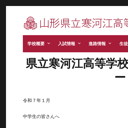
寒河江高校です。学校からのお知らせ、学校生
学校概要
入試情報
進路情報
生徒
県立寒河江高等学
ー
令和７年１月
中学生の皆さんへ