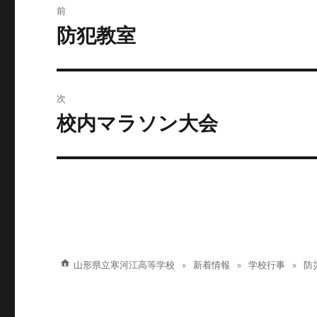
前
稿
防犯教室
前
の
ナ
投
ビ
稿:
次
ゲ
校内マラソン大会
次
の
ー
投
シ
稿:
ョ
ン
山形県立寒河江高等学校
新着情報
学校行事
防