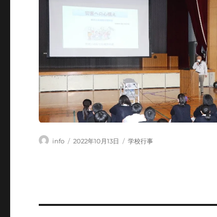
投
投
カ
info
2022年10月13日
学校行事
稿
稿
テ
者
日:
ゴ
リ
ー
投