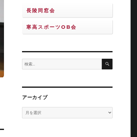
長陵同窓会
寒高スポーツOB会
検
検
索
索:
アーカイブ
ア
ー
カ
イ
ブ