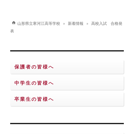
稿:
ョ
ン
山形県立寒河江高等学校
新着情報
高校入試 合格発
表
保護者の皆様へ
中学生の皆様へ
卒業生の皆様へ