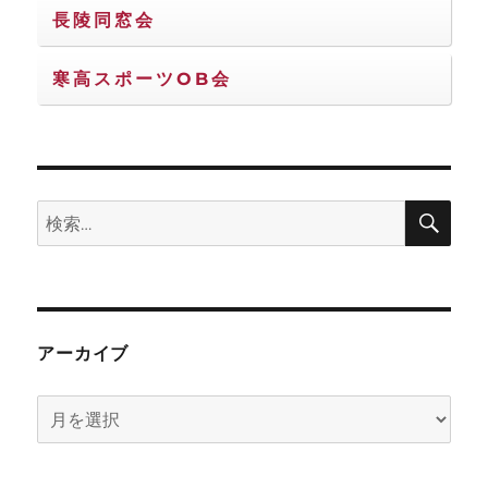
長陵同窓会
寒高スポーツOB会
検
検
索
索:
アーカイブ
ア
ー
カ