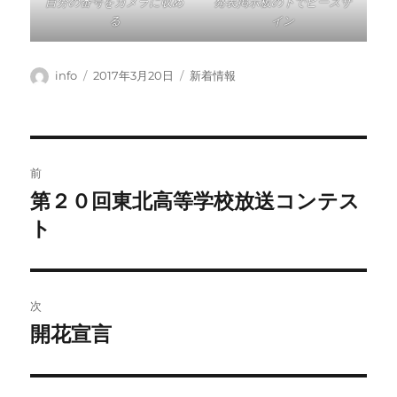
自分の番号をカメラに収め
発表掲示板の下でピースサ
る
イン
投
投
カ
info
2017年3月20日
新着情報
稿
稿
テ
者
日:
ゴ
リ
ー
投
前
稿
第２０回東北高等学校放送コンテス
前
の
ト
ナ
投
ビ
稿:
ゲ
次
開花宣言
次
ー
の
シ
投