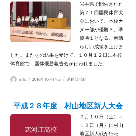
岩手県で開催された
第７１回国民体育大
会において、本校カ
ヌー部が優勝３、準
優勝１となる、素晴
らしい成績を上げま
した。またその結果を受けて、１０月１２日に本校
体育館で、国体優勝報告会が行われました。
投
投
カ
info
2016年10月14日
運動部活動
稿
稿
テ
者
日:
ゴ
リ
平成２８年度 村山地区新人大会
ー
９月１０日（土）～
１２日（月）に村山
地区新人戦が行わ