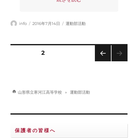
投
投
カ
info
2016年7月14日
運動部活動
稿
稿
テ
者
日:
ゴ
リ
ー
投
固定ページ
2
前の
稿
ペー
ジ
の
山形県立寒河江高等学校
運動部活動
ペ
ー
ジ
保護者の皆様へ