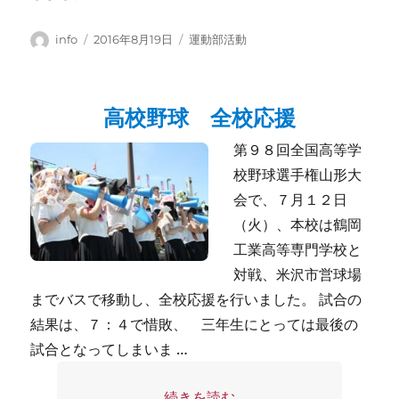
投
投
カ
info
2016年8月19日
運動部活動
稿
稿
テ
者
日:
ゴ
リ
高校野球 全校応援
ー
第９８回全国高等学
校野球選手権山形大
会で、７月１２日
（火）、本校は鶴岡
工業高等専門学校と
対戦、米沢市営球場
までバスで移動し、全校応援を行いました。 試合の
結果は、７：４で惜敗、 三年生にとっては最後の
試合となってしまいま …
“高校野球 全校応援” の
続きを読む