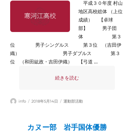
平成３０年度 村山
地区高校総体 （上位
成績） 【卓球
部】 男子団
体 第３
位 男子シングルス 第３位 （吉田伊
織） 男子ダブルス 第３
位 （和田紘政・吉田伊織） 【弓道 …
“平成３０年度村山地区高校総体結果
続きを読む
投
投
カ
info
2018年5月14日
運動部活動
稿
稿
テ
者
日:
ゴ
リ
カヌー部 岩手国体優勝
ー