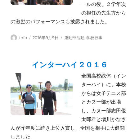
ールの後、２学年次
の担任の先生方から
の激励のパフォーマンスも披露されました。
投
投
カ
info
2016年9月9日
運動部活動
,
学校行事
稿
稿
テ
者
日:
ゴ
リ
インターハイ２０１６
ー
全国高校総体（イン
ターハイ）に、本校
からは女子テニス部
とカヌー部が出場
し、カヌー部志田俊
太郎君と増川かなさ
んが昨年度に続き上位入賞し、全国を相手に大健闘
しました。