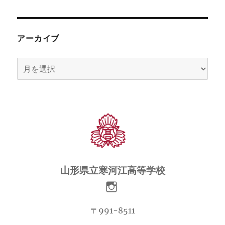
アーカイブ
ア
ー
カ
イ
ブ
山形県立寒河江高等学校
〒991-8511