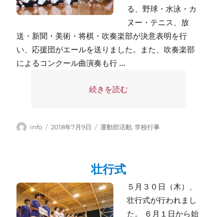
る、野球・水泳・カ
ヌー・テニス、放
送・新聞・美術・将棋・吹奏楽部が決意表明を行
い、応援団がエールを送りました。また、吹奏楽部
によるコンクール曲演奏も行 …
“壮行式” の
続きを読む
投
投
カ
info
2018年7月9日
運動部活動
,
学校行事
稿
稿
テ
者
日:
ゴ
リ
壮行式
ー
５月３０日（木）、
壮行式が行われまし
た。 ６月１日から始