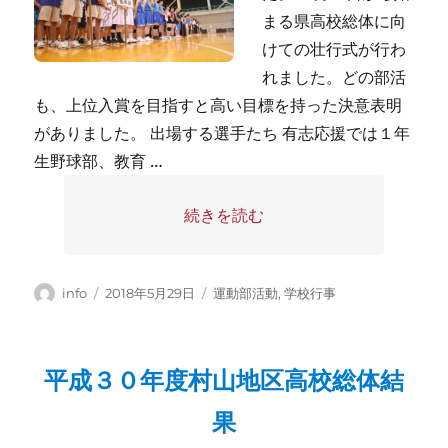
まる県高校総体に向
けての壮行式が行わ
れました。どの部活
も、上位入賞を目指すと高い目標を持った決意表明
がありました。 出場する選手たち 有志応援では１年
生野球部、教育 …
“壮行式” の
続きを読む
投
投
カ
info
2018年5月29日
運動部活動
,
学校行事
稿
稿
テ
者
日:
ゴ
リ
平成３０年度村山地区高校総体結
ー
果