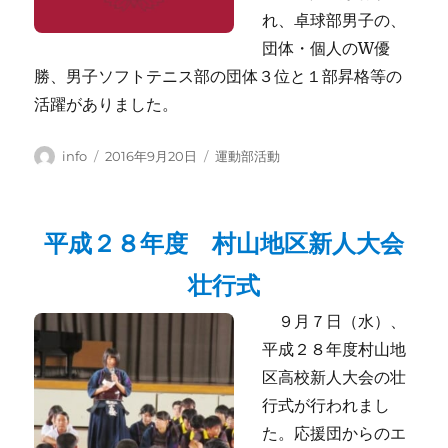
れ、卓球部男子の、
団体・個人のW優
勝、男子ソフトテニス部の団体３位と１部昇格等の
活躍がありました。
投
投
カ
info
2016年9月20日
運動部活動
稿
稿
テ
者
日:
ゴ
リ
平成２８年度 村山地区新人大会
ー
壮行式
９月７日（水）、
平成２８年度村山地
区高校新人大会の壮
行式が行われまし
た。応援団からのエ