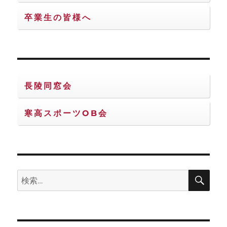
り
卒業生の皆様へ
長陵同窓会
寒高スポーツOB会
検
検
索
索: