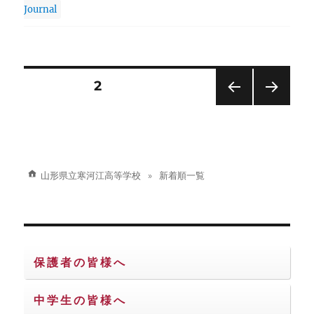
Journal
投
固定ページ
2
前の
次の
稿
ペー
ペー
ジ
ジ
の
山形県立寒河江高等学校
新着順一覧
ペ
ー
ジ
保護者の皆様へ
送
中学生の皆様へ