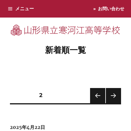
メニュー
お問い合わせ
寒河江高校です。学校からのお知らせ、学校生活などお知らせし
新着順一覧
投
固定ページ
2
前の
次の
稿
ペー
ペー
ジ
ジ
の
2025年4月22日