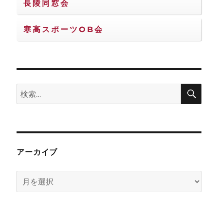
長陵同窓会
寒高スポーツOB会
検
検
索
索:
アーカイブ
ア
ー
カ
イ