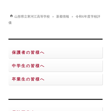
ョ
ン
山形県立寒河江高等学校
新着情報
令和6年度 学校評
価
保護者の皆様へ
中学生の皆様へ
卒業生の皆様へ