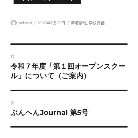
投
投
カ
school
2025年5月22日
新着情報
,
学校評価
稿
稿
テ
者
日:
ゴ
リ
ー
投
前
稿
令和７年度「第１回オープンスクー
前
の
ル」について（ご案内）
ナ
投
ビ
稿:
ゲ
次
ぶんへんJournal 第5号
次
ー
の
シ
投
稿: