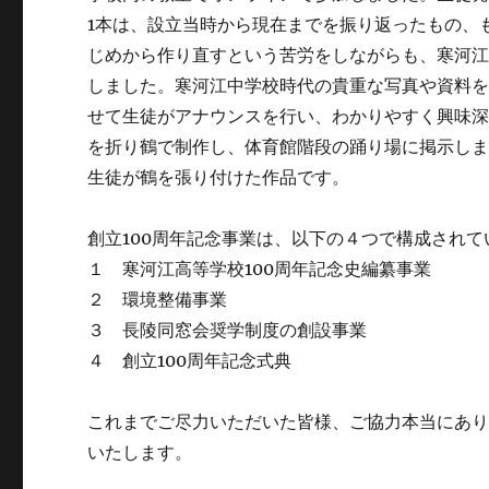
1本は、設立当時から現在までを振り返ったもの、
じめから作り直すという苦労をしながらも、寒河
しました。寒河江中学校時代の貴重な写真や資料
せて生徒がアナウンスを行い、わかりやすく興味
を折り鶴で制作し、体育館階段の踊り場に掲示し
生徒が鶴を張り付けた作品です。
創立100周年記念事業は、以下の４つで構成されて
１ 寒河江高等学校100周年記念史編纂事業
２ 環境整備事業
３ 長陵同窓会奨学制度の創設事業
４ 創立100周年記念式典
これまでご尽力いただいた皆様、ご協力本当にあ
いたします。