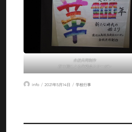
全校共同制作
折り鶴による生徒会スローガン
投
投
カ
info
2021年5月14日
学校行事
稿
稿
テ
者
日:
ゴ
リ
ー
投