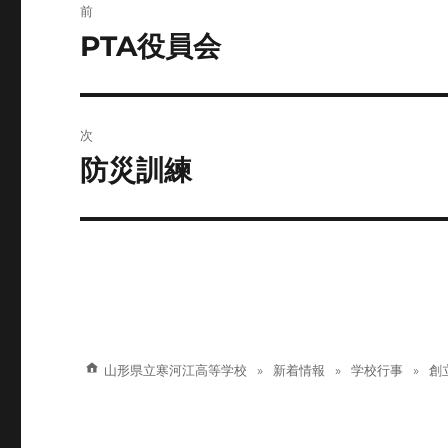
前
稿
PTA役員会
前
の
ナ
投
ビ
稿:
次
ゲ
防災訓練
次
の
ー
投
シ
稿:
ョ
ン
山形県立寒河江高等学校
新着情報
学校行事
創