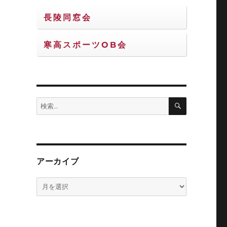
長陵同窓会
成
わ
寒高スポーツOB会
ン
の
検
検
索
索:
アーカイブ
ア
ー
い
カ
イ
ブ