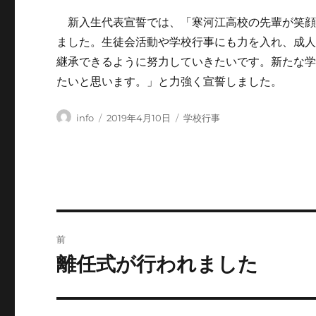
新入生代表宣誓では、「寒河江高校の先輩が笑顔
ました。生徒会活動や学校行事にも力を入れ、成
継承できるように努力していきたいです。新たな
たいと思います。」と力強く宣誓しました。
投
投
カ
info
2019年4月10日
学校行事
稿
稿
テ
者
日:
ゴ
リ
ー
投
前
稿
離任式が行われました
前
の
ナ
投
ビ