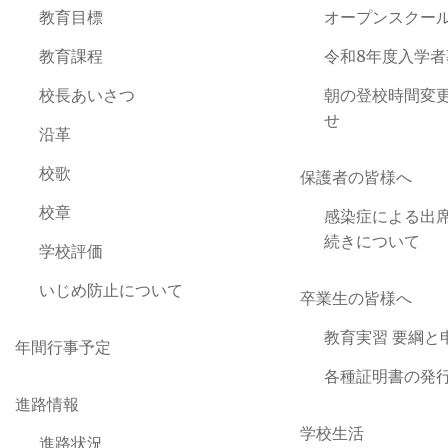
教育目標
オープンスクー
教育課程
令和8年度入学
校長あいさつ
朝の登校時間変
せ
沿革
校歌
保護者の皆様へ
校章
感染症による出
続きについて
学校評価
いじめ防止について
卒業生の皆様へ
教育実習 要綱と
年間行事予定
各種証明書の発
進路情報
学校生活
進路状況