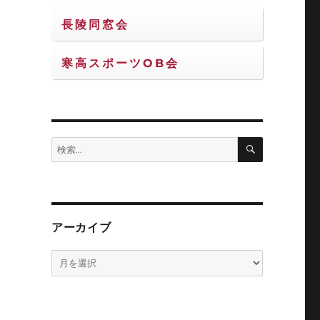
長陵同窓会
寒高スポーツOB会
検
検
索
索:
アーカイブ
は
ア
ー
カ
自
イ
ま
ブ