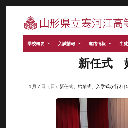
寒河江高校です。学校からのお知らせ、学校生
学校概要
入試情報
進路情報
生徒
新任式 
４月７日（日）新任式、始業式、入学式が行われ