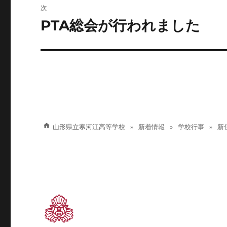
稿:
次
ゲ
PTA総会が行われました
次
の
ー
投
シ
稿:
ョ
ン
山形県立寒河江高等学校
新着情報
学校行事
新