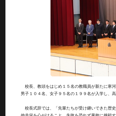
校長、教頭をはじめ１５名の教職員が新たに寒河
男子１０４名、女子９５名の１９９名が入学し、
校長式辞では、「先輩たちが受け継いできた歴史
他共栄を心がけること、失敗を恐れず果敢に挑戦