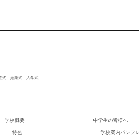
任式 始業式 入学式
学校概要
中学生の皆様へ
特色
学校案内パンフ