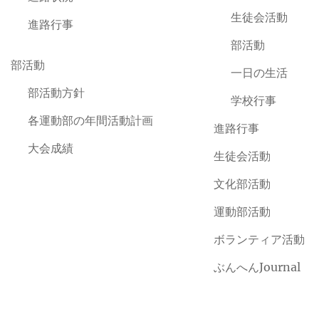
生徒会活動
進路行事
部活動
部活動
一日の生活
部活動方針
学校行事
各運動部の年間活動計画
進路行事
大会成績
生徒会活動
文化部活動
運動部活動
ボランティア活動
ぶんへんJournal